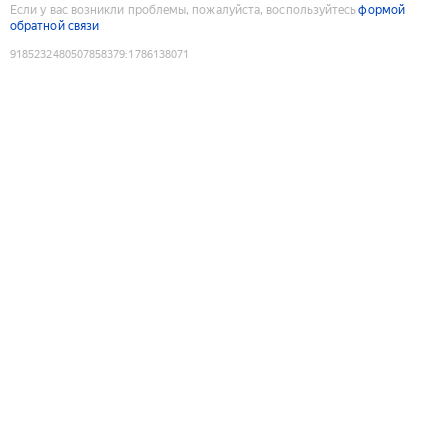
Если у вас возникли проблемы, пожалуйста, воспользуйтесь
формой
обратной связи
9185232480507858379
:
1786138071