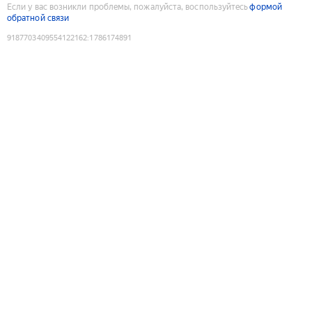
Если у вас возникли проблемы, пожалуйста, воспользуйтесь
формой
обратной связи
9187703409554122162
:
1786174891