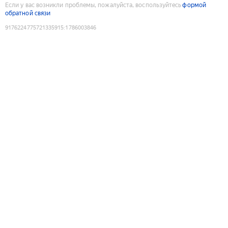
Если у вас возникли проблемы, пожалуйста, воспользуйтесь
формой
обратной связи
9176224775721335915
:
1786003846