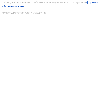
Если у вас возникли проблемы, пожалуйста, воспользуйтесь
формой
обратной связи
9192284198399007786
:
1786243150