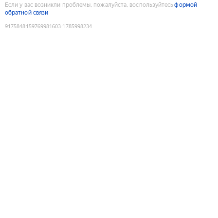
Если у вас возникли проблемы, пожалуйста, воспользуйтесь
формой
обратной связи
9175848159769981603
:
1785998234