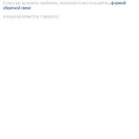
Если у вас возникли проблемы, пожалуйста, воспользуйтесь
формой
обратной связи
9193663405209967376
:
1786263702