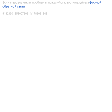
Если у вас возникли проблемы, пожалуйста, воспользуйтесь
формой
обратной связи
9182130135300760614
:
1786091843