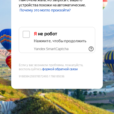
Нам очень жаль, но запросы с вашего
устройства похожи на автоматические.
Почему это могло произойти?
Я не робот
Нажмите, чтобы продолжить
Yandex SmartCaptcha
Если у вас возникли проблемы, пожалуйста,
воспользуйтесь
формой обратной связи
9188384259378572493
:
1786185036