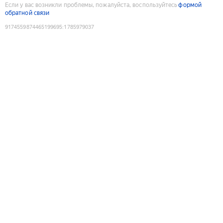
Если у вас возникли проблемы, пожалуйста, воспользуйтесь
формой
обратной связи
9174559874465199695
:
1785979037