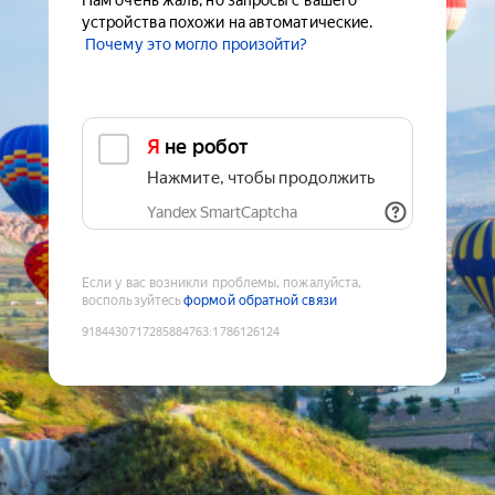
Нам очень жаль, но запросы с вашего
устройства похожи на автоматические.
Почему это могло произойти?
Я не робот
Нажмите, чтобы продолжить
Yandex SmartCaptcha
Если у вас возникли проблемы, пожалуйста,
воспользуйтесь
формой обратной связи
9184430717285884763
:
1786126124