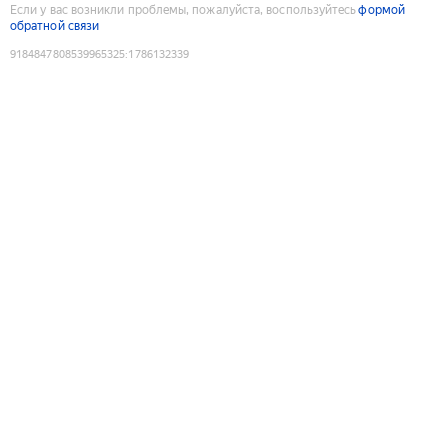
Если у вас возникли проблемы, пожалуйста, воспользуйтесь
формой
обратной связи
9184847808539965325
:
1786132339