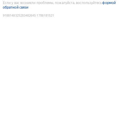
Если у вас возникли проблемы, пожалуйста, воспользуйтесь
формой
обратной связи
9188148325283482645
:
1786181521