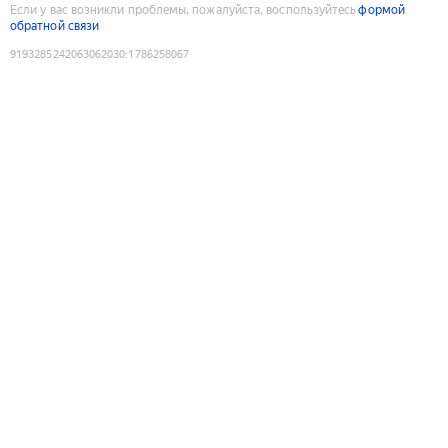
Если у вас возникли проблемы, пожалуйста, воспользуйтесь
формой
обратной связи
9193285242063062030
:
1786258067