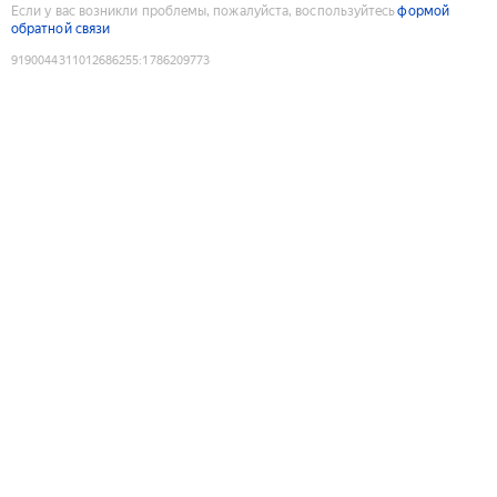
Если у вас возникли проблемы, пожалуйста, воспользуйтесь
формой
обратной связи
9190044311012686255
:
1786209773