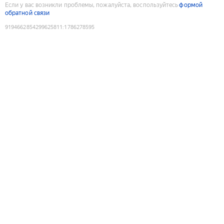
Если у вас возникли проблемы, пожалуйста, воспользуйтесь
формой
обратной связи
9194662854299625811
:
1786278595