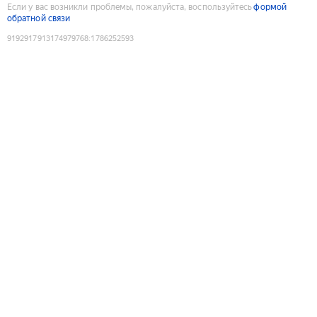
Если у вас возникли проблемы, пожалуйста, воспользуйтесь
формой
обратной связи
9192917913174979768
:
1786252593