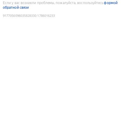
Если у вас возникли проблемы, пожалуйста, воспользуйтесь
формой
обратной связи
9177056096035828330
:
1786016233