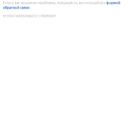
Если у вас возникли проблемы, пожалуйста, воспользуйтесь
формой
обратной связи
9175557400550366572
:
1785993901