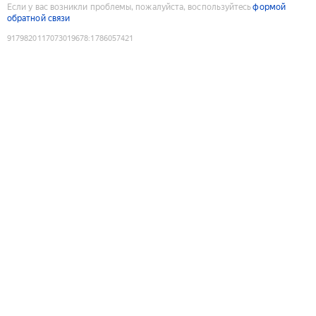
Если у вас возникли проблемы, пожалуйста, воспользуйтесь
формой
обратной связи
9179820117073019678
:
1786057421