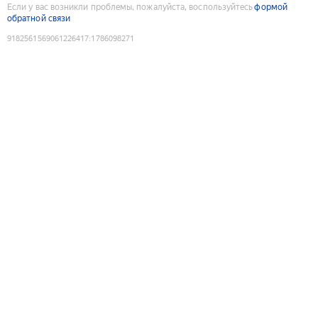
Если у вас возникли проблемы, пожалуйста, воспользуйтесь
формой
обратной связи
9182561569061226417
:
1786098271