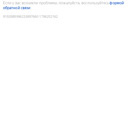
Если у вас возникли проблемы, пожалуйста, воспользуйтесь
формой
обратной связи
9192888996233897660
:
1786252162