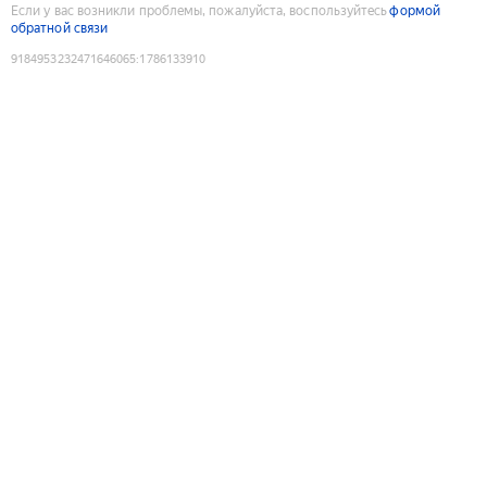
Если у вас возникли проблемы, пожалуйста, воспользуйтесь
формой
обратной связи
9184953232471646065
:
1786133910