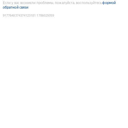
Если у вас возникли проблемы, пожалуйста, воспользуйтесь
формой
обратной связи
9177648374374123181
:
1786025059