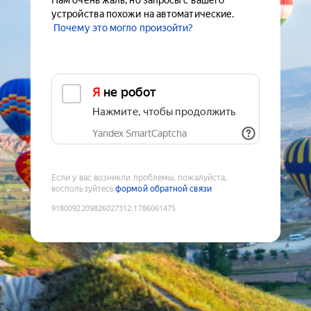
Нам очень жаль, но запросы с вашего
устройства похожи на автоматические.
Почему это могло произойти?
Я не робот
Нажмите, чтобы продолжить
Yandex SmartCaptcha
Если у вас возникли проблемы, пожалуйста,
воспользуйтесь
формой обратной связи
9180092209826027312
:
1786061475