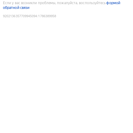
Если у вас возникли проблемы, пожалуйста, воспользуйтесь
формой
обратной связи
9202136357709945094
:
1786389958