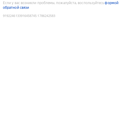
Если у вас возникли проблемы, пожалуйста, воспользуйтесь
формой
обратной связи
9192246133916458745
:
1786242583