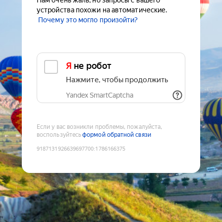
Нам очень жаль, но запросы с вашего
устройства похожи на автоматические.
Почему это могло произойти?
Я не робот
Нажмите, чтобы продолжить
Yandex SmartCaptcha
Если у вас возникли проблемы, пожалуйста,
воспользуйтесь
формой обратной связи
9187131926639697700
:
1786166375