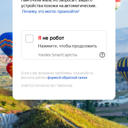
Нам очень жаль, но запросы с вашего
устройства похожи на автоматические.
Почему это могло произойти?
Я не робот
Нажмите, чтобы продолжить
Yandex SmartCaptcha
Если у вас возникли проблемы, пожалуйста,
воспользуйтесь
формой обратной связи
9189752724743416139
:
1786205428