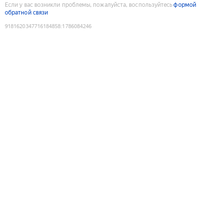
Если у вас возникли проблемы, пожалуйста, воспользуйтесь
формой
обратной связи
9181620347716184858
:
1786084246