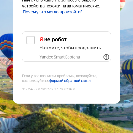
Нам очень жаль, но запросы с вашего
устройства похожи на автоматические.
Почему это могло произойти?
Я не робот
Нажмите, чтобы продолжить
Yandex SmartCaptcha
Если у вас возникли проблемы, пожалуйста,
воспользуйтесь
формой обратной связи
9177543588781927602
:
1786023498