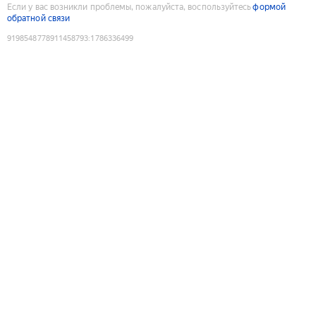
Если у вас возникли проблемы, пожалуйста, воспользуйтесь
формой
обратной связи
9198548778911458793
:
1786336499