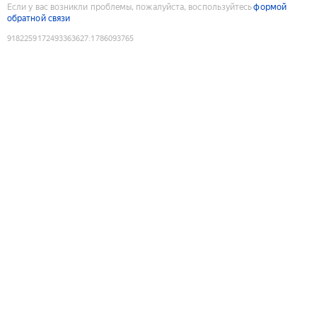
Если у вас возникли проблемы, пожалуйста, воспользуйтесь
формой
обратной связи
9182259172493363627
:
1786093765