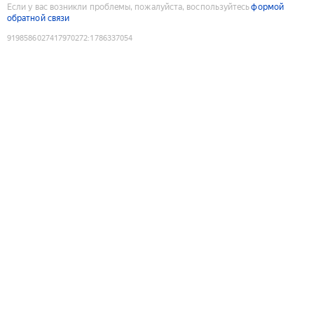
Если у вас возникли проблемы, пожалуйста, воспользуйтесь
формой
обратной связи
9198586027417970272
:
1786337054