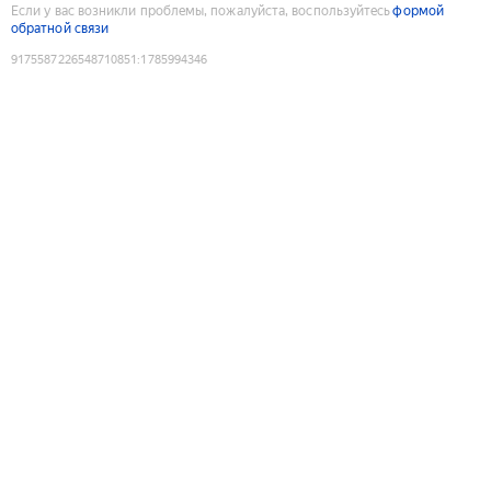
Если у вас возникли проблемы, пожалуйста, воспользуйтесь
формой
обратной связи
9175587226548710851
:
1785994346