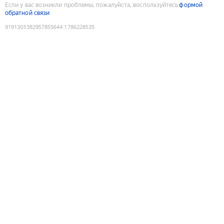
Если у вас возникли проблемы, пожалуйста, воспользуйтесь
формой
обратной связи
9191303382957855644
:
1786228535