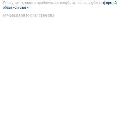
Если у вас возникли проблемы, пожалуйста, воспользуйтесь
формой
обратной связи
9174959336488504748
:
1785984989