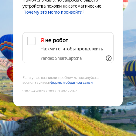
Нам очень жаль, но запросы с вашего
устройства похожи на автоматические.
Почему это могло произойти?
Я не робот
Нажмите, чтобы продолжить
Yandex SmartCaptcha
Если у вас возникли проблемы, пожалуйста,
воспользуйтесь
формой обратной связи
9187574280288638985
:
1786172967