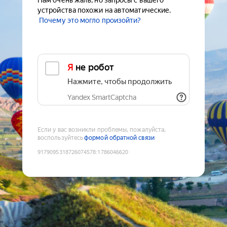
Нам очень жаль, но запросы с вашего
устройства похожи на автоматические.
Почему это могло произойти?
Я не робот
Нажмите, чтобы продолжить
Yandex SmartCaptcha
Если у вас возникли проблемы, пожалуйста,
воспользуйтесь
формой обратной связи
9179095318726074578
:
1786046620