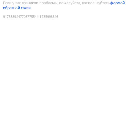
Если у вас возникли проблемы, пожалуйста, воспользуйтесь
формой
обратной связи
9175889247708775544
:
1785998846