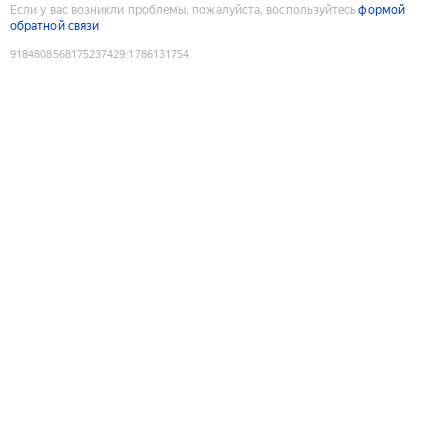
Если у вас возникли проблемы, пожалуйста, воспользуйтесь
формой
обратной связи
9184808568175237429
:
1786131754