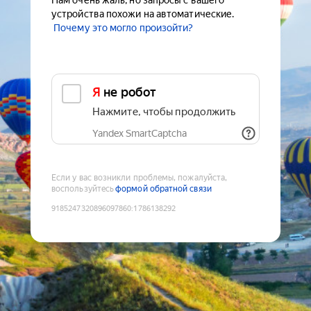
Нам очень жаль, но запросы с вашего
устройства похожи на автоматические.
Почему это могло произойти?
Я не робот
Нажмите, чтобы продолжить
Yandex SmartCaptcha
Если у вас возникли проблемы, пожалуйста,
воспользуйтесь
формой обратной связи
9185247320896097860
:
1786138292