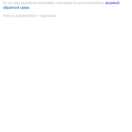
Если у вас возникли проблемы, пожалуйста, воспользуйтесь
формой
обратной связи
9191415439794793541
:
1786230204