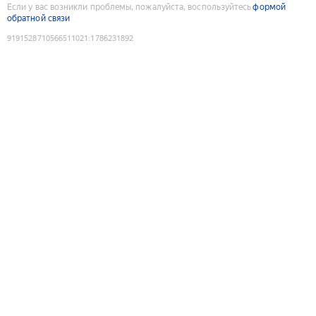
Если у вас возникли проблемы, пожалуйста, воспользуйтесь
формой
обратной связи
9191528710566511021
:
1786231892