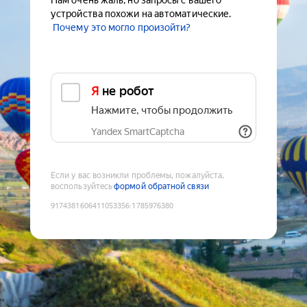
Нам очень жаль, но запросы с вашего
устройства похожи на автоматические.
Почему это могло произойти?
Я не робот
Нажмите, чтобы продолжить
Yandex SmartCaptcha
Если у вас возникли проблемы, пожалуйста,
воспользуйтесь
формой обратной связи
9174381606411053356
:
1785976380