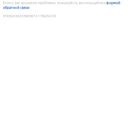
Если у вас возникли проблемы, пожалуйста, воспользуйтесь
формой
обратной связи
9193020363376839013
:
1786254120