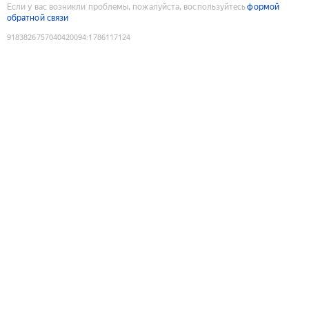
Если у вас возникли проблемы, пожалуйста, воспользуйтесь
формой
обратной связи
9183826757040420094
:
1786117124