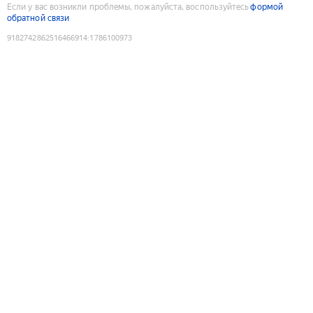
Если у вас возникли проблемы, пожалуйста, воспользуйтесь
формой
обратной связи
9182742862516466914
:
1786100973