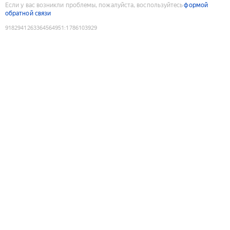
Если у вас возникли проблемы, пожалуйста, воспользуйтесь
формой
обратной связи
9182941263364564951
:
1786103929