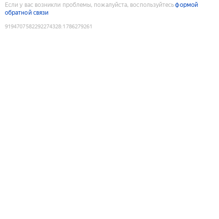
Если у вас возникли проблемы, пожалуйста, воспользуйтесь
формой
обратной связи
9194707582292274328
:
1786279261