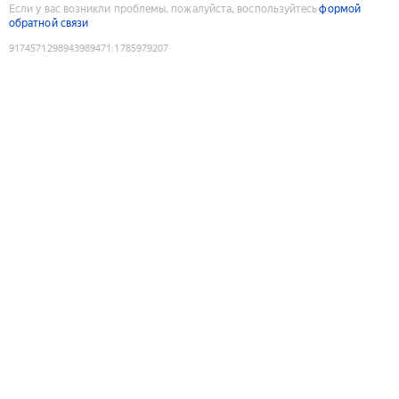
Если у вас возникли проблемы, пожалуйста, воспользуйтесь
формой
обратной связи
9174571298943989471
:
1785979207